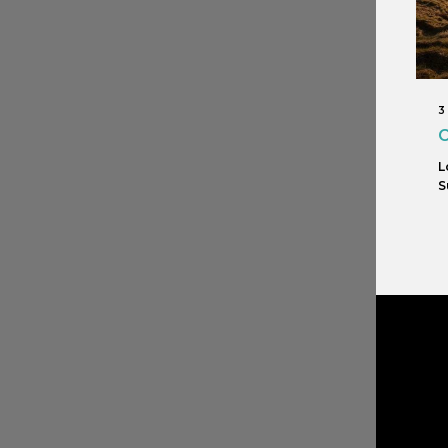
3
C
L
S