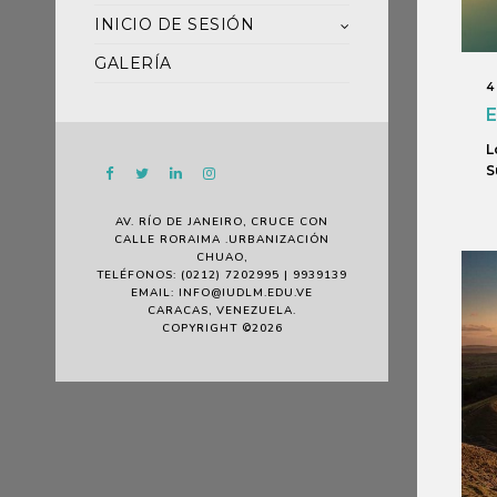
INICIO DE SESIÓN
GALERÍA
4
E
L
S
AV. RÍO DE JANEIRO, CRUCE CON
CALLE RORAIMA .URBANIZACIÓN
CHUAO,
TELÉFONOS: (0212) 7202995 | 9939139
EMAIL: INFO@IUDLM.EDU.VE
CARACAS, VENEZUELA.
COPYRIGHT ©2026