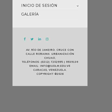
INICIO DE SESIÓN
GALERÍA
AV. RÍO DE JANEIRO, CRUCE CON
CALLE RORAIMA .URBANIZACIÓN
CHUAO,
TELÉFONOS: (0212) 7202995 | 9939139
EMAIL: INFO@IUDLM.EDU.VE
CARACAS, VENEZUELA.
COPYRIGHT ©2026