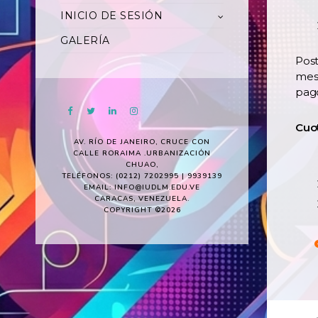
INICIO DE SESIÓN
GALERÍA
Pos
mes
pag
Cuot
AV. RÍO DE JANEIRO, CRUCE CON
CALLE RORAIMA .URBANIZACIÓN
CHUAO,
TELÉFONOS: (0212) 7202995 | 9939139
EMAIL: INFO@IUDLM.EDU.VE
CARACAS, VENEZUELA.
COPYRIGHT ©2026