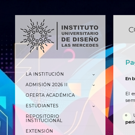
C
Pa
LA INSTITUCIÓN
En b
ADMISIÓN 2026 II
El e
OFERTA ACADÉMICA
seme
ESTUDIANTES
REPOSITORIO
INSTITUCIONAL
per
EXTENSIÓN