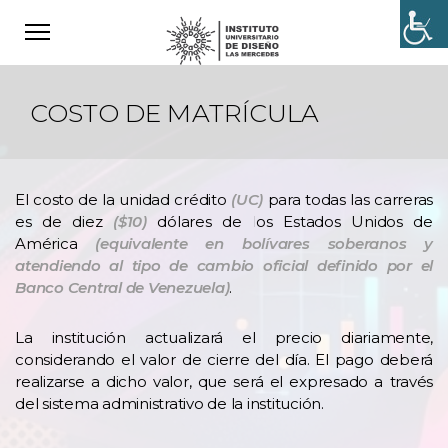
COSTO DE MATRÍCULA
El costo de la unidad crédito
(UC)
para todas las carreras
es de diez
($10)
dólares de los Estados Unidos de
América
(equivalente en bolívares soberanos y
atendiendo al tipo de cambio oficial definido por el
Banco Central de Venezuela)
.
La institución actualizará el precio diariamente,
considerando el valor de cierre del día. El pago deberá
realizarse a dicho valor, que será el expresado a través
del sistema administrativo de la institución.